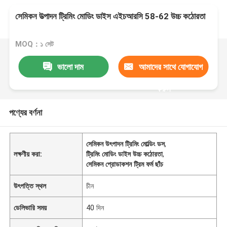
সেমিকন উত্পাদন ট্রিমিং মোডিং ডাইস এইচআরসি 58-62 উচ্চ কঠোরতা
MOQ：১ সেট
ভালো দাম
আমাদের সাথে যোগাযোগ
করুন
পণ্যের বর্ণনা
সেমিকন উৎপাদন ট্রিমিং মোল্ডিং ডস
,
লক্ষণীয় করা:
ট্রিমিং মোডিং ডাইস উচ্চ কঠোরতা
,
সেমিকন প্রোডাকশন ট্রিম ফর্ম ছাঁচ
উৎপত্তি স্থল
চীন
ডেলিভারি সময়
40 দিন