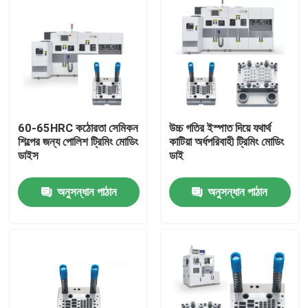
60-65HRC কঠোরতা সেমিকন
উচ্চ গতির ইস্পাত দিয়ে যথার্থ
শিল্পের জন্য পোলিশ ট্রিমিং মোডিং
কাটিয়া অর্ধপরিবাহী ট্রিমিং মোডিং
ডাইস
ডাই
অনুসন্ধান পাঠান
অনুসন্ধান পাঠান
বাড়ি
পণ্য
ভিডিও