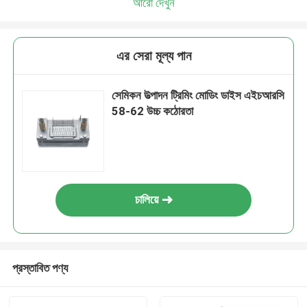
আরো দেখুন
এর সেরা মূল্য পান
সেমিকন উত্পাদন ট্রিমিং মোডিং ডাইস এইচআরসি
58-62 উচ্চ কঠোরতা
চালিয়ে
প্রস্তাবিত পণ্য