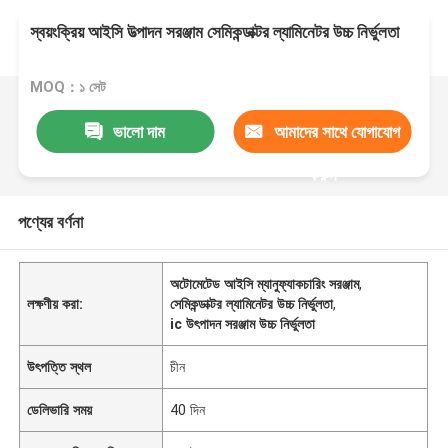
স্বয়ংক্রিয় আইসি উত্পাদন সরঞ্জাম সেমিকন্ডাক্টর ল্যামিনেটর উচ্চ নির্ভুলতা
MOQ：১ সেট
ভালো দাম
আমাদের সাথে যোগাযোগ
করুন
পণ্যের বর্ণনা
অটোমেটেড আইসি ম্যানুফ্যাকচারিং সরঞ্জাম
,
লক্ষণীয় করা:
সেমিকন্ডাক্টর ল্যামিনেটর উচ্চ নির্ভুলতা
,
ic উৎপাদন সরঞ্জাম উচ্চ নির্ভুলতা
উৎপত্তি স্থল
চীন
ডেলিভারি সময়
40 দিন