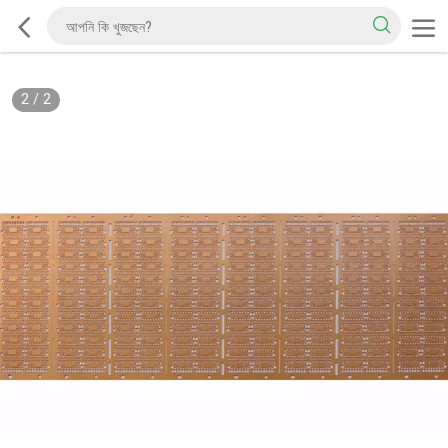
2
/
2