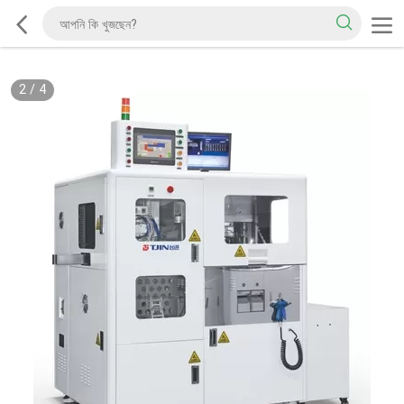
2
/
4