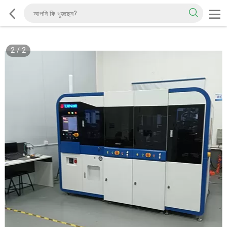
2
/
2