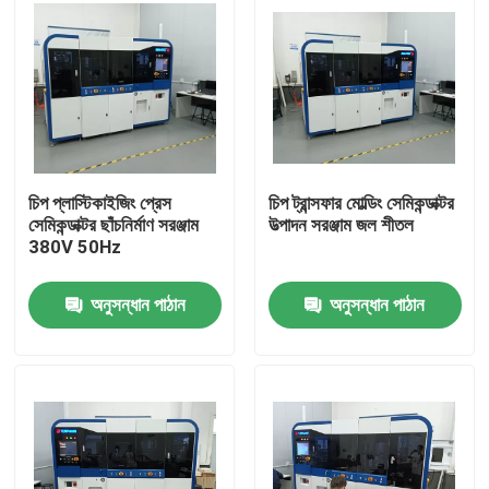
চিপ প্লাস্টিকাইজিং প্রেস
চিপ ট্রান্সফার মোল্ডিং সেমিকন্ডাক্টর
সেমিকন্ডাক্টর ছাঁচনির্মাণ সরঞ্জাম
উত্পাদন সরঞ্জাম জল শীতল
380V 50Hz
অনুসন্ধান পাঠান
অনুসন্ধান পাঠান
বাড়ি
পণ্য
ভিডিও