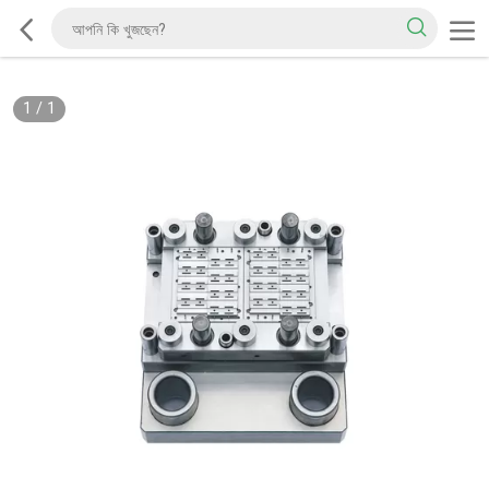
1
/
1