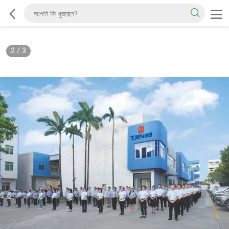
2
/
3