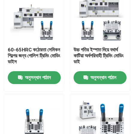
60-65HRC কঠোরতা সেমিকন
উচ্চ গতির ইস্পাত দিয়ে যথার্থ
শিল্পের জন্য পোলিশ ট্রিমিং মোডিং
কাটিয়া অর্ধপরিবাহী ট্রিমিং মোডিং
ডাইস
ডাই
অনুসন্ধান পাঠান
অনুসন্ধান পাঠান
বাড়ি
পণ্য
ভিডিও