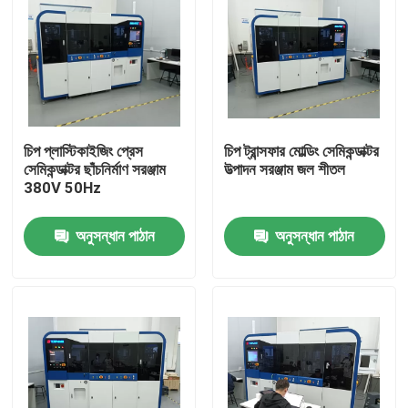
চিপ প্লাস্টিকাইজিং প্রেস
চিপ ট্রান্সফার মোল্ডিং সেমিকন্ডাক্টর
সেমিকন্ডাক্টর ছাঁচনির্মাণ সরঞ্জাম
উত্পাদন সরঞ্জাম জল শীতল
380V 50Hz
অনুসন্ধান পাঠান
অনুসন্ধান পাঠান
বাড়ি
পণ্য
ভিডিও