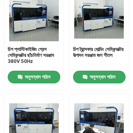
চিপ প্লাস্টিকাইজিং প্রেস
চিপ ট্রান্সফার মোল্ডিং সেমিকন্ডাক্টর
সেমিকন্ডাক্টর ছাঁচনির্মাণ সরঞ্জাম
উত্পাদন সরঞ্জাম জল শীতল
380V 50Hz
অনুসন্ধান পাঠান
অনুসন্ধান পাঠান
বাড়ি
পণ্য
ভিডিও